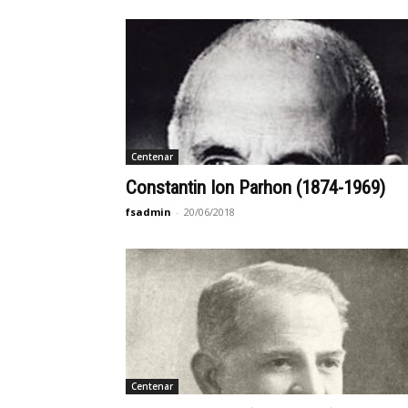
Centenar
Constantin Ion Parhon (1874-1969)
fsadmin
-
20/06/2018
Centenar