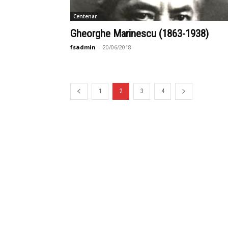
Centenar
Gheorghe Marinescu (1863-1938)
fsadmin
-
20/06/2018
1
2
3
4