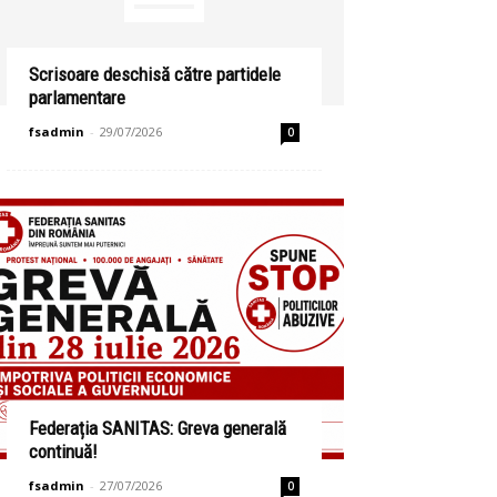
Scrisoare deschisă către partidele
parlamentare
fsadmin
-
29/07/2026
0
Federația SANITAS: Greva generală
continuă!
fsadmin
-
27/07/2026
0