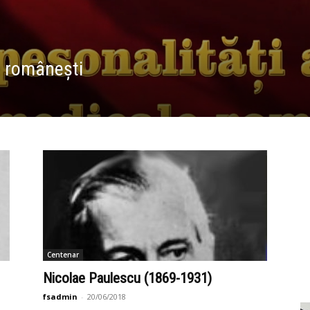
e românești
Centenar
Nicolae Paulescu (1869-1931)
fsadmin
-
20/06/2018