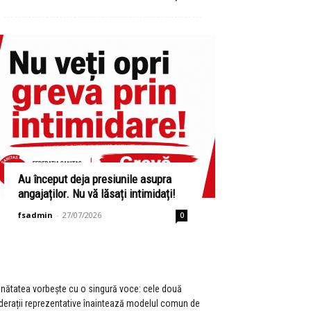
Au început deja presiunile asupra
angajaților. Nu vă lăsați intimidați!
fsadmin
-
27/07/2026
0
nătatea vorbește cu o singură voce: cele două
derații reprezentative înaintează modelul comun de