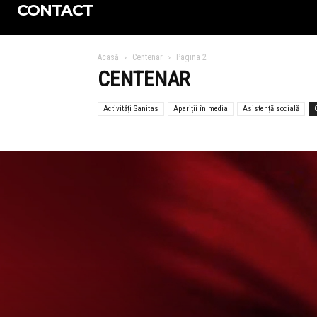
CONTACT
Acasă
Centenar
Pagina 2
CENTENAR
Activități Sanitas
Apariții în media
Asistență socială