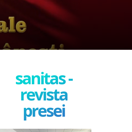
sanitas -
revista
presei