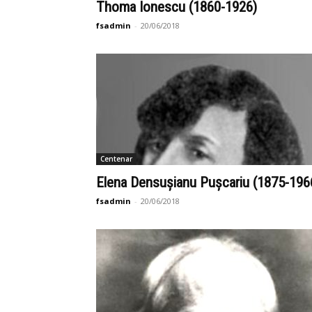
Thoma Ionescu (1860-1926)
fsadmin
-
20/06/2018
Centenar
Elena Densușianu Pușcariu (1875-196
fsadmin
-
20/06/2018