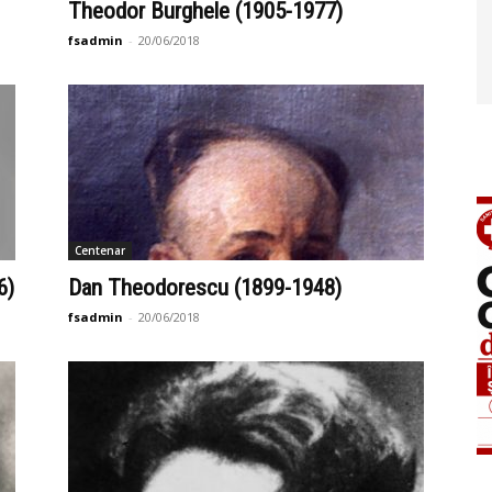
Theodor Burghele (1905-1977)
fsadmin
-
20/06/2018
Centenar
6)
Dan Theodorescu (1899-1948)
fsadmin
-
20/06/2018