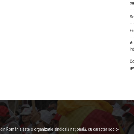
sa
Sc
Fe
Au
in
Co
ge
 din România este o organizație sindicală națională, cu caracter socio-