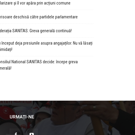
larizare și îl vor apăra prin acțiuni comune
risoare deschisă către partidele parlamentare
derația SANITAS: Greva generală continuă!
 început deja presiunile asupra angajaților. Nu vă lăsați
timidați!
nsiliul National SANITAS decide: începe greva
nerală!
URMAȚI-NE