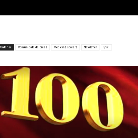
Centenar
Comunicate de presă
Medicină școlară
Newletter
Știri