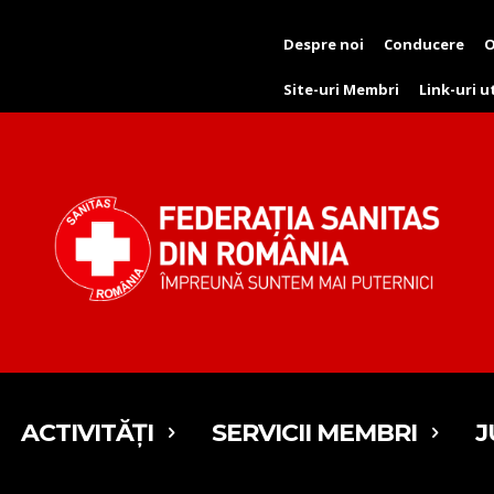
Despre noi
Conducere
O
Site-uri Membri
Link-uri u
ACTIVITĂȚI
SERVICII MEMBRI
J