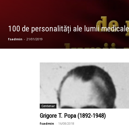
100 de personalități ale lumii medical
fsadmin
-
21/01/2019
Centenar
Grigore T. Popa (1892-1948)
fsadmin
-
16/08/2018