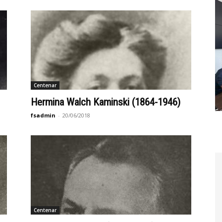
Centenar
Hermina Walch Kaminski (1864-1946)
fsadmin
-
20/06/2018
Centenar