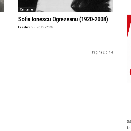
Centenar
Sofia Ionescu Ogrezeanu (1920-2008)
fsadmin
-
20/06/2018
Pagina 2 din 4
Să
fe