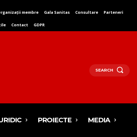
rganizații membre
Gala Sanitas
Consultare
Parteneri
tile
Contact
GDPR
SEARCH
URIDIC
PROIECTE
MEDIA