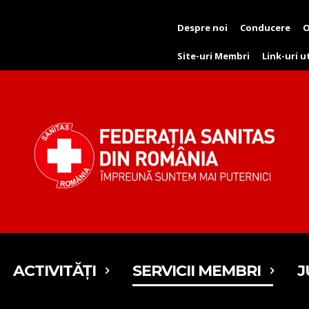
Despre noi
Conducere
O
Site-uri Membri
Link-uri u
ACTIVITĂȚI
SERVICII MEMBRI
J