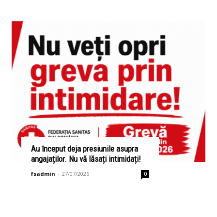
Au început deja presiunile asupra
angajaților. Nu vă lăsați intimidați!
fsadmin
-
27/07/2026
0