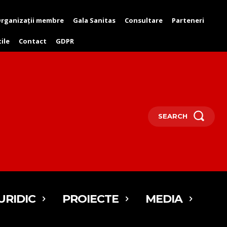
rganizații membre
Gala Sanitas
Consultare
Parteneri
tile
Contact
GDPR
SEARCH
URIDIC
PROIECTE
MEDIA