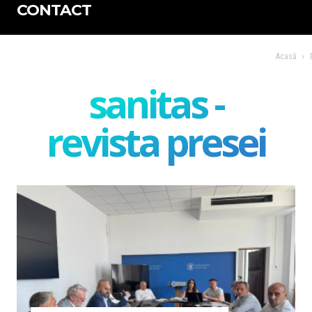
CONTACT
Acasă
sanitas -
revista presei