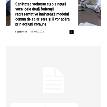
Sănătatea vorbește cu o singură
voce: cele două federații
reprezentative înaintează modelul
comun de salarizare și îl vor apăra
prin acțiuni comune
fsadmin
-
06/08/2026
0