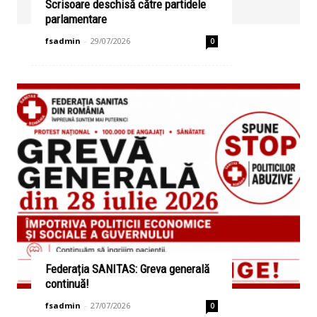
Scrisoare deschisă către partidele
parlamentare
fsadmin
-
29/07/2026
0
Federația SANITAS: Greva generală
continuă!
fsadmin
-
27/07/2026
0