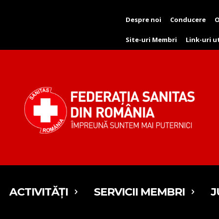
Despre noi
Conducere
O
Site-uri Membri
Link-uri u
ACTIVITĂȚI
SERVICII MEMBRI
J