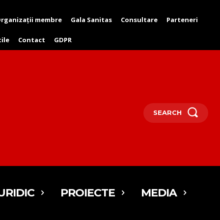
rganizații membre
Gala Sanitas
Consultare
Parteneri
tile
Contact
GDPR
SEARCH
URIDIC
PROIECTE
MEDIA