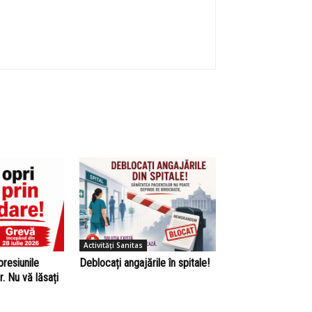
Activități Sanitas
presiunile
Deblocați angajările în spitale!
r. Nu vă lăsați