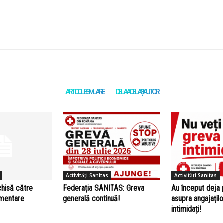
ARTICOLE SIMILARE
DE LA ACELAȘI AUTOR
Activități Sanitas
Activități Sanitas
chisă către
Federația SANITAS: Greva
Au început deja 
amentare
generală continuă!
asupra angajațilo
intimidați!