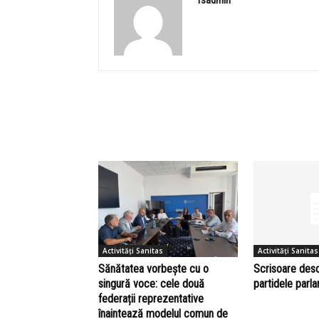
Activități Sanitas
Activități Sanitas
Sănătatea vorbește cu o
Scrisoare des
singură voce: cele două
partidele parl
federații reprezentative
înaintează modelul comun de