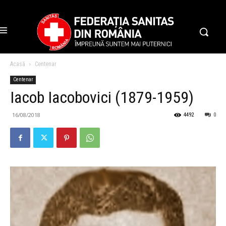
Acasă
Centenar
Centenar
Iacob Iacobovici (1879-1959)
16/08/2018
4492
0