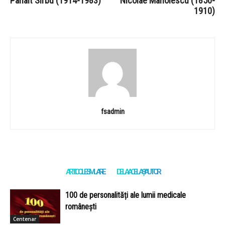
Panait Sîrbu (1914-1983)
Nicolae Manolescu (1850-
1910)
fsadmin
ARTICOLE SIMILARE
DE LA ACELAȘI AUTOR
100 de personalități ale lumii medicale
românești
Centenar