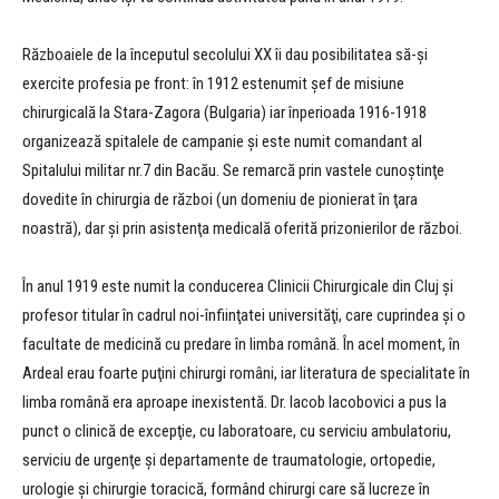
Războaiele de la începutul secolului XX îi dau posibilitatea să-și
exercite profesia pe front: în 1912 estenumit şef de misiune
chirurgicală la Stara-Zagora (Bulgaria) iar înperioada 1916-1918
organizează spitalele de campanie şi este numit comandant al
Spitalului militar nr.7 din Bacău. Se remarcă prin vastele cunoştinţe
dovedite în chirurgia de război (un domeniu de pionierat în ţara
noastră), dar și prin asistenţa medicală oferită prizonierilor de război.
În anul 1919 este numit la conducerea Clinicii Chirurgicale din Cluj şi
profesor titular în cadrul noi-înfiinţatei universităţi, care cuprindea şi o
facultate de medicină cu predare în limba română. În acel moment, în
Ardeal erau foarte puţini chirurgi români, iar literatura de specialitate în
limba română era aproape inexistentă. Dr. Iacob Iacobovici a pus la
punct o clinică de excepţie, cu laboratoare, cu serviciu ambulatoriu,
serviciu de urgenţe şi departamente de traumatologie, ortopedie,
urologie şi chirurgie toracică, formând chirurgi care să lucreze în