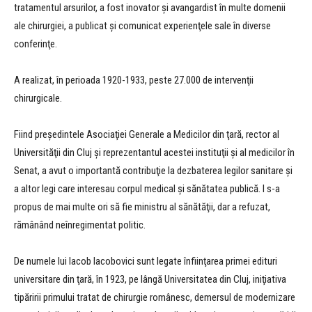
tratamentul arsurilor, a fost inovator şi avangardist în multe domenii
ale chirurgiei, a publicat şi comunicat experienţele sale în diverse
conferinţe.
A realizat, în perioada 1920-1933, peste 27.000 de intervenţii
chirurgicale.
Fiind preşedintele Asociaţiei Generale a Medicilor din ţară, rector al
Universităţii din Cluj şi reprezentantul acestei instituţii şi al medicilor în
Senat, a avut o importantă contribuţie la dezbaterea legilor sanitare şi
a altor legi care interesau corpul medical şi sănătatea publică. I s-a
propus de mai multe ori să fie ministru al sănătăţii, dar a refuzat,
rămânând neînregimentat politic.
De numele lui Iacob Iacobovici sunt legate înfiinţarea primei edituri
universitare din ţară, în 1923, pe lângă Universitatea din Cluj, iniţiativa
tipăririi primului tratat de chirurgie românesc, demersul de modernizare