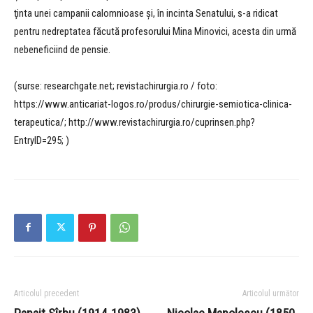
ţinta unei campanii calomnioase şi, în incinta Senatului, s-a ridicat
pentru nedreptatea făcută profesorului Mina Minovici, acesta din urmă
nebeneficiind de pensie.
(surse: researchgate.net; revistachirurgia.ro / foto:
https://www.anticariat-logos.ro/produs/chirurgie-semiotica-clinica-
terapeutica/; http://www.revistachirurgia.ro/cuprinsen.php?
EntryID=295; )
Articolul precedent
Articolul următor