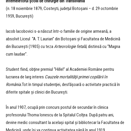
Întemeietorul şcolii de chirurgie din Transilvania
(n. 18 noiembrie 1879, Costeşti, judeţul Botoşani – d. 29 octombrie
1959, Bucureşti)
Iacob Iacobovici s-a născut într-o familie de origine armeană, a
absolvit Liceul “A. T. Laurian” din Botoşani şi Facultatea de Medicină
din Bucureşti (1905) cu teza
Arteorologie fetală
, distinsă cu “Magna
cum laudae”.
Student fiind, obţine premiul “Hillel” al Academiei Române pentru
lucrarea de larg interes
Cauzele mortalităţii primei copilării în
România.
Tot în timpul studenţiei, desfăşoară o activitate practică în
diferite spitale şi clinici din Bucureşti.
În anul 1907, ocupă prin concurs postul de secundar în clinica
profesorului Thoma Ionescu de la Spitalul Colţea. După patru ani,
devine medic consultant la acelaşi spital şi bibliotecar la Facultatea de
Medicină, unde îşi va continua activitatea până în anul 1919.