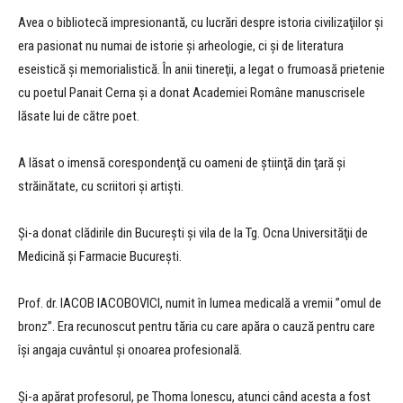
Avea o bibliotecă impresionantă, cu lucrări despre istoria civilizaţiilor și
era pasionat nu numai de istorie şi arheologie, ci şi de literatura
eseistică şi memorialistică. În anii tinereţii, a legat o frumoasă prietenie
cu poetul Panait Cerna şi a donat Academiei Române manuscrisele
lăsate lui de către poet.
A lăsat o imensă corespondenţă cu oameni de ştiinţă din ţară şi
străinătate, cu scriitori şi artişti.
Şi-a donat clădirile din Bucureşti şi vila de la Tg. Ocna Universităţii de
Medicină şi Farmacie Bucureşti.
Prof. dr. IACOB IACOBOVICI, numit în lumea medicală a vremii ”omul de
bronz”. Era recunoscut pentru tăria cu care apăra o cauză pentru care
își angaja cuvântul și onoarea profesională.
Şi-a apărat profesorul, pe Thoma Ionescu, atunci când acesta a fost