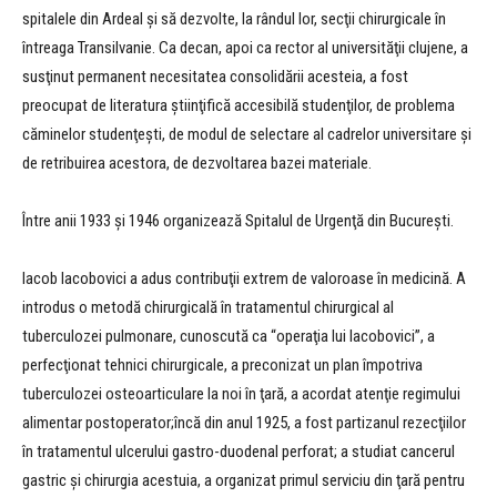
spitalele din Ardeal şi să dezvolte, la rândul lor, secţii chirurgicale în
întreaga Transilvanie. Ca decan, apoi ca rector al universităţii clujene, a
susţinut permanent necesitatea consolidării acesteia, a fost
preocupat de literatura ştiinţifică accesibilă studenţilor, de problema
căminelor studenţeşti, de modul de selectare al cadrelor universitare şi
de retribuirea acestora, de dezvoltarea bazei materiale.
Între anii 1933 şi 1946 organizează Spitalul de Urgenţă din Bucureşti.
Iacob Iacobovici a adus contribuţii extrem de valoroase în medicină. A
introdus o metodă chirurgicală în tratamentul chirurgical al
tuberculozei pulmonare, cunoscută ca “operaţia lui Iacobovici”, a
perfecţionat tehnici chirurgicale, a preconizat un plan împotriva
tuberculozei osteoarticulare la noi în ţară, a acordat atenţie regimului
alimentar postoperator;încă din anul 1925, a fost partizanul rezecţiilor
în tratamentul ulcerului gastro-duodenal perforat; a studiat cancerul
gastric şi chirurgia acestuia, a organizat primul serviciu din ţară pentru