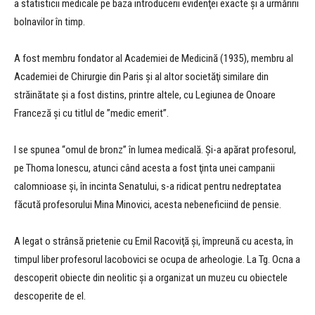
a statisticii medicale pe baza introducerii evidenţei exacte și a urmăririi
bolnavilor în timp.
A fost membru fondator al Academiei de Medicină (1935), membru al
Academiei de Chirurgie din Paris şi al altor societăţi similare din
străinătate şi a fost distins, printre altele, cu Legiunea de Onoare
Franceză şi cu titlul de ”medic emerit”.
I se spunea “omul de bronz” în lumea medicală. Şi-a apărat profesorul,
pe Thoma Ionescu, atunci când acesta a fost ţinta unei campanii
calomnioase şi, în incinta Senatului, s-a ridicat pentru nedreptatea
făcută profesorului Mina Minovici, acesta nebeneficiind de pensie.
A legat o strânsă prietenie cu Emil Racoviţă şi, împreună cu acesta, în
timpul liber profesorul Iacobovici se ocupa de arheologie. La Tg. Ocna a
descoperit obiecte din neolitic şi a organizat un muzeu cu obiectele
descoperite de el.