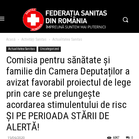
Acasă
Activități Sanitas
Actualitatea Sanitas
Actualitatea Sanitas
Uncategorized
Comisia pentru sănătate și
familie din Camera Deputaților a
avizat favorabil proiectul de lege
prin care se prelungește
acordarea stimulentului de risc
ȘI PE PERIOADA STĂRII DE
ALERTĂ!
15/06/2020
6047
0