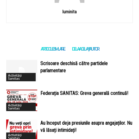
luminita
ARTICOLE SIMILARE
DE LA ACELAȘI AUTOR
Scrisoare deschisă către partidele
parlamentare
Activități
Sanitas
Federația SANITAS: Greva generală continuă!
Activități
Sanitas
Au început deja presiunile asupra angajaților. Nu
vă lăsați intimidați!
Activități
Sanitas