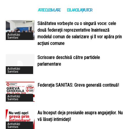
ARTICOLE SIMILARE
DE LA ACELAȘI AUTOR
Sănătatea vorbește cu o singură voce: cele
două federații reprezentative înaintează
Activități
modelul comun de salarizare și îl vor apăra prin
Sanitas
acțiuni comune
Scrisoare deschisă către partidele
parlamentare
Activități
Sanitas
Federația SANITAS: Greva generală continuă!
Activități
Sanitas
Au început deja presiunile asupra angajaților. Nu
vă lăsați intimidați!
Activități
Sanitas