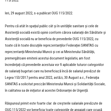
115/2022
Ieri, 29 august 2022, s-a publicat OUG 115/2022.
Pentru că atât în spațiul public cât și în unitățile sanitare și cele de
Asistență socială există opinii conform cărora salariații din Sănătate și
Asistență socială nu ar beneficia de prevederile OUG 115/2022, cu
toate că în toate discuțiile reprezentanților Federației SANITAS cu
reprezentanții Ministerului Muncii și cei ai Ministerului Sănătății,
premergătoare emiterii acestui document legislativ, am fost
încredințați că prevederile acestuia vor fi aplicabile tuturor categoriilor
de salariați bugetari care nu beneficiază încă de salariul prevăzut de
Legea 153/2017 pentru anul 2022, astăzi, 30 August a.c., Federația
SANITAS a solicitat precizări Ministerului Muncii și Solidarității Sociale,
în calitatea sa de inițiator al acestei Ordonanței de Urgență.
Răspunsul primit este foarte clar: de creșterile salariale prevăzute de
OUG 115/2022 vor beneficia toate categoriile de angajați care ocupă