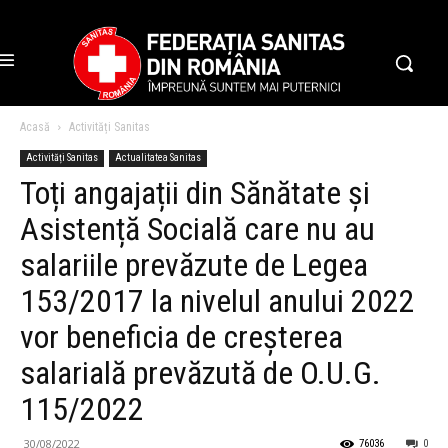
Acasă
Activități Sanitas
Activități Sanitas
Actualitatea Sanitas
Toți angajații din Sănătate și
Asistență Socială care nu au
salariile prevăzute de Legea
153/2017 la nivelul anului 2022
vor beneficia de creșterea
salarială prevăzută de O.U.G.
115/2022
30/08/2022
76036
0