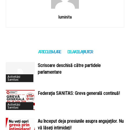
luminita
ARTICOLE SIMILARE
DE LA ACELAȘI AUTOR
Scrisoare deschisă către partidele
parlamentare
Activități
Sanitas
Federația SANITAS: Greva generală continuă!
Activități
Sanitas
Au început deja presiunile asupra angajaților. Nu
vă lăsați intimidați!