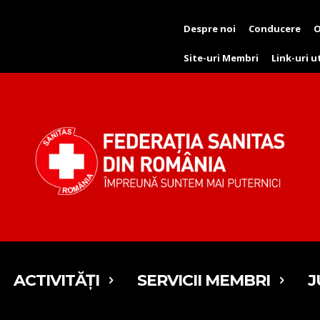
Despre noi
Conducere
O
Site-uri Membri
Link-uri u
ACTIVITĂȚI
SERVICII MEMBRI
J