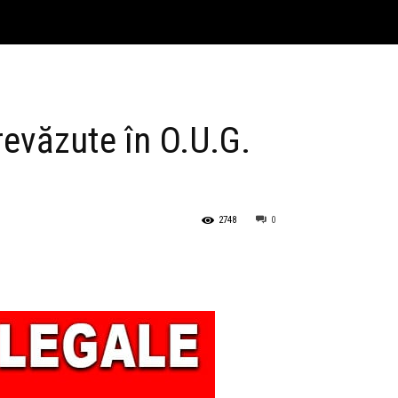
prevăzute în O.U.G.
2748
0