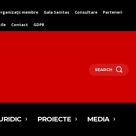
rganizații membre
Gala Sanitas
Consultare
Parteneri
tile
Contact
GDPR
SEARCH
URIDIC
PROIECTE
MEDIA