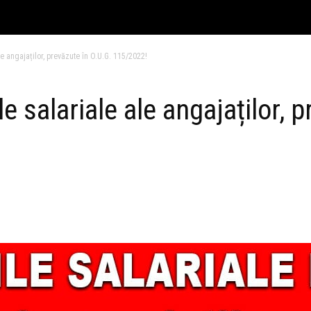
le angajaților, prevăzute în O.U.G. 115/2022!
e salariale ale angajaților, 