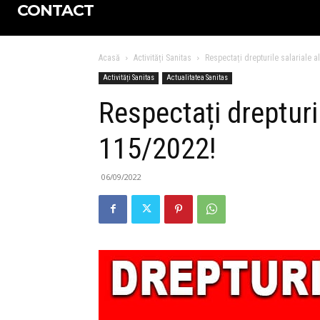
CONTACT
Acasă
Activități Sanitas
Respectați drepturile salariale a
Activități Sanitas
Actualitatea Sanitas
Respectați drepturil
115/2022!
06/09/2022