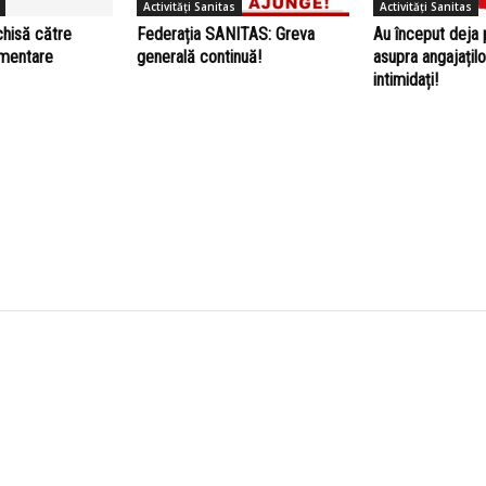
Activități Sanitas
Activități Sanitas
chisă către
Federația SANITAS: Greva
Au început deja 
amentare
generală continuă!
asupra angajațilo
intimidați!