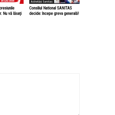
Activități Sanitas
presiunile
Consiliul National SANITAS
r. Nu vă lăsați
decide: începe greva generală!