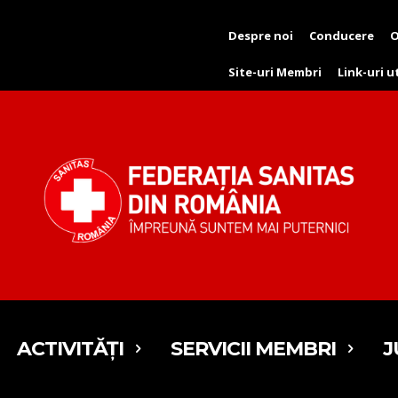
Despre noi
Conducere
O
Site-uri Membri
Link-uri u
ACTIVITĂȚI
SERVICII MEMBRI
J