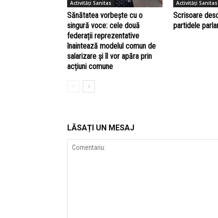
Activități Sanitas
Activități Sanitas
Sănătatea vorbește cu o
Scrisoare des
singură voce: cele două
partidele parl
federații reprezentative
înaintează modelul comun de
salarizare și îl vor apăra prin
acțiuni comune
LĂSAȚI UN MESAJ