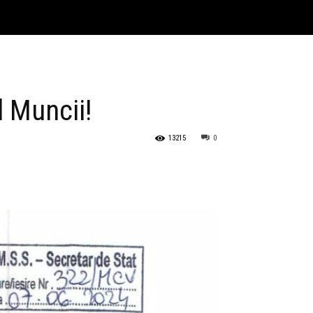
 Muncii!
13215
0