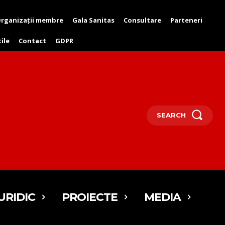
rganizații membre
Gala Sanitas
Consultare
Parteneri
tile
Contact
GDPR
SEARCH
URIDIC
PROIECTE
MEDIA