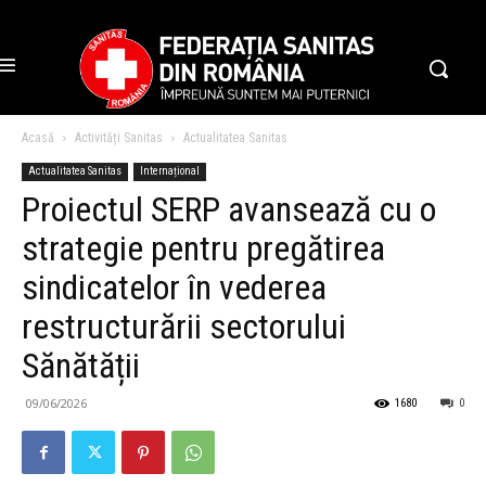
Acasă
Activități Sanitas
Actualitatea Sanitas
Actualitatea Sanitas
Internațional
Proiectul SERP avansează cu o
strategie pentru pregătirea
sindicatelor în vederea
restructurării sectorului
Sănătății
09/06/2026
1680
0