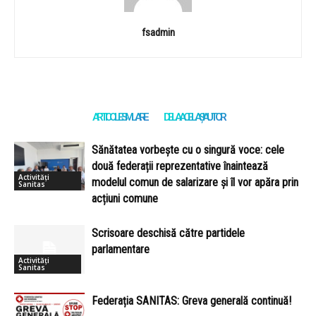
fsadmin
ARTICOLE SIMILARE
DE LA ACELAȘI AUTOR
Sănătatea vorbește cu o singură voce: cele
două federații reprezentative înaintează
Activități
modelul comun de salarizare și îl vor apăra prin
Sanitas
acțiuni comune
Scrisoare deschisă către partidele
parlamentare
Activități
Sanitas
Federația SANITAS: Greva generală continuă!