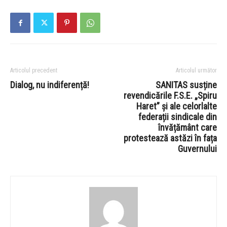
Articolul precedent
Articolul următor
Dialog, nu indiferență!
SANITAS susține
revendicările F.S.E. „Spiru
Haret” și ale celorlalte
federații sindicale din
învățământ care
protestează astăzi în fața
Guvernului