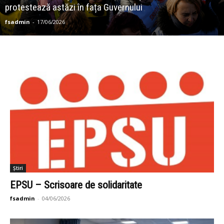
protestează astăzi în fața Guvernului
fsadmin
-
17/06/2026
Știri
EPSU – Scrisoare de solidaritate
fsadmin
-
04/06/2026