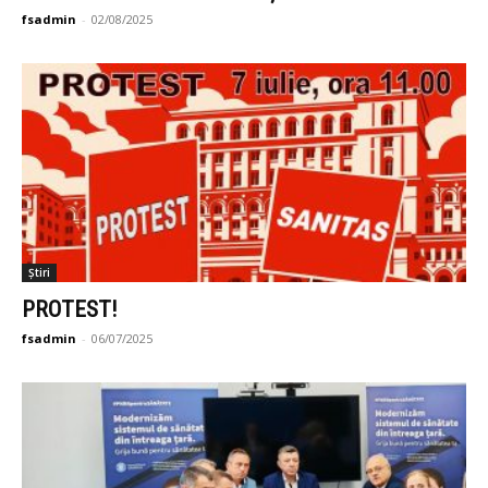
fsadmin
-
02/08/2025
Știri
PROTEST!
fsadmin
-
06/07/2025