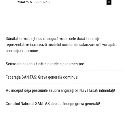
fsadmin
-
27/07/2026
0
Sănătatea vorbește cu o singură voce: cele două federații
reprezentative înaintează modelul comun de salarizare și îl vor apăra
prin acțiuni comune
Scrisoare deschisă către partidele parlamentare
Federația SANITAS: Greva generală continuă!
Au început deja presiunile asupra angajaților. Nu vă lăsați intimidați!
Consiliul National SANITAS decide: începe greva generală!