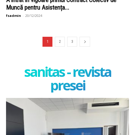
Muncă pentru Asistența...
fsadmin
-
20/12/2024
1
2
3
sanitas - revista
presei