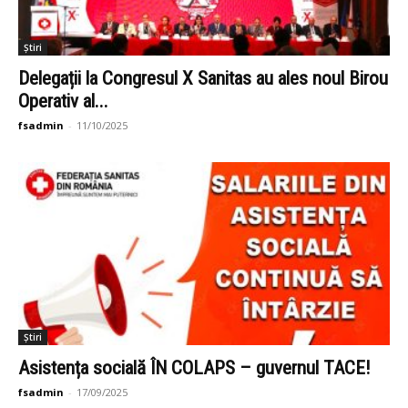
Știri
Delegații la Congresul X Sanitas au ales noul Birou
Operativ al...
fsadmin
-
11/10/2025
Știri
Asistența socială ÎN COLAPS – guvernul TACE!
fsadmin
-
17/09/2025