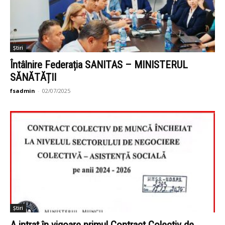
Știri
Întâlnire Federația SANITAS – MINISTERUL
SĂNĂTĂȚII
fsadmin
-
02/07/2025
Știri
A intrat în vigoare primul Contract Colectiv de