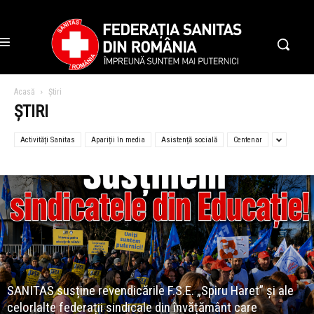
Acasă
Știri
ȘTIRI
Activități Sanitas
Apariții în media
Asistență socială
Centenar
SANITAS susține revendicările F.S.E. „Spiru Haret” și ale
celorlalte federații sindicale din învățământ care