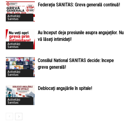
Federația SANITAS: Greva generală continuă!
Activități
Sanitas
Au început deja presiunile asupra angajaților. Nu
vă lăsați intimidați!
Activități
Sanitas
Consiliul National SANITAS decide: începe
greva generală!
Activități
Sanitas
Deblocați angajările în spitale!
Activități
Sanitas