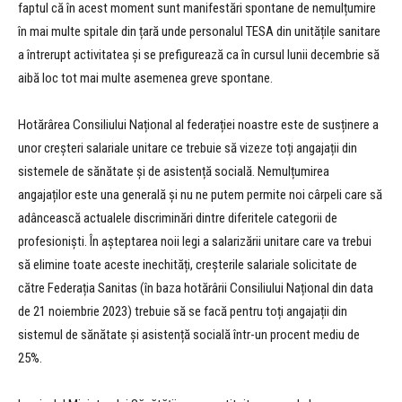
faptul că în acest moment sunt manifestări spontane de nemulțumire
în mai multe spitale din țară unde personalul TESA din unitățile sanitare
a întrerupt activitatea și se prefigurează ca în cursul lunii decembrie să
aibă loc tot mai multe asemenea greve spontane.
Hotărârea Consiliului Național al federației noastre este de susținere a
unor creșteri salariale unitare ce trebuie să vizeze toți angajații din
sistemele de sănătate și de asistență socială. Nemulțumirea
angajaților este una generală și nu ne putem permite noi cârpeli care să
adâncească actualele discriminări dintre diferitele categorii de
profesioniști. În așteptarea noii legi a salarizării unitare care va trebui
să elimine toate aceste inechități, creșterile salariale solicitate de
către Federația Sanitas (în baza hotărârii Consiliului Național din data
de 21 noiembrie 2023) trebuie să se facă pentru toți angajații din
sistemul de sănătate și asistență socială într-un procent mediu de
25%.