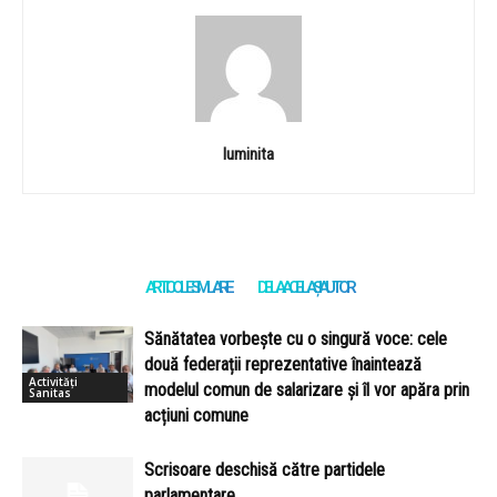
luminita
ARTICOLE SIMILARE
DE LA ACELAȘI AUTOR
Sănătatea vorbește cu o singură voce: cele
două federații reprezentative înaintează
Activități
modelul comun de salarizare și îl vor apăra prin
Sanitas
acțiuni comune
Scrisoare deschisă către partidele
parlamentare