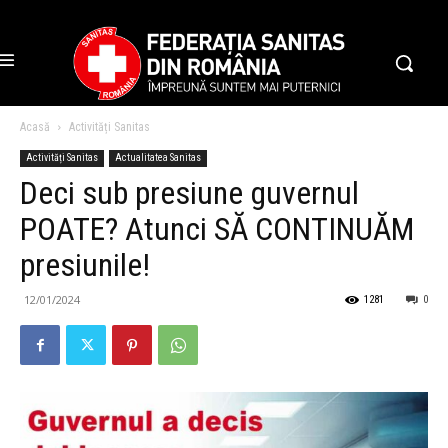
Acasă
Activități Sanitas
Activități Sanitas
Actualitatea Sanitas
Deci sub presiune guvernul
POATE? Atunci SĂ CONTINUĂM
presiunile!
12/01/2024
1281
0