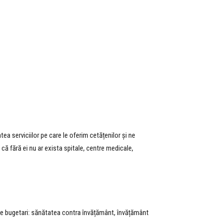
ea serviciilor pe care le oferim cetățenilor și ne
 fără ei nu ar exista spitale, centre medicale,
 de bugetari: sănătatea contra învățământ, învățământ