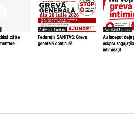
Activități Sanitas
Activități Sanitas
chisă către
Federația SANITAS: Greva
Au început deja 
amentare
generală continuă!
asupra angajațilo
intimidați!