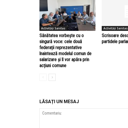
Activități Sanitas
Activități Sanitas
Sănătatea vorbește cu o
Scrisoare des
singură voce: cele două
partidele parl
federații reprezentative
înaintează modelul comun de
salarizare și îl vor apăra prin
acțiuni comune
LĂSAȚI UN MESAJ