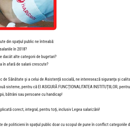
e din spațiul public ne întreabă:
alariile în 2018?
ne dacât alte categorii de bugetari?
a în afară de salarii crescute?
 de Sănătate și a celui de Asistență socială, ne interesează siguranța și calitat
 două sisteme, pentru că EI ASIGURĂ FUNCȚIONALITATEA INSTITUȚIILOR, pentru că
opii, bătrâni sau persoane cu handicap!
cată corect, integral, pentru toți, inclusiv Legea salarizării!
de politicieni în spațiul public doar cu scopul de pune în conflict categoriile