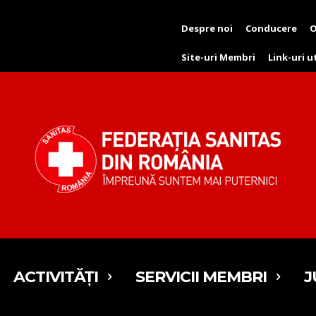
Despre noi
Conducere
O
Site-uri Membri
Link-uri u
ACTIVITĂȚI
SERVICII MEMBRI
J