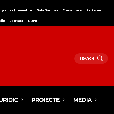
rganizații membre
Gala Sanitas
Consultare
Parteneri
tile
Contact
GDPR
SEARCH
URIDIC
PROIECTE
MEDIA