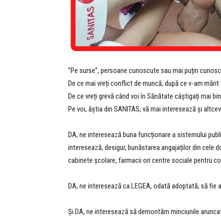
”Pe surse”, persoane cunoscute sau mai puțin cunoscut
De ce mai vreți conflict de muncă, după ce v-am mărit s
De ce vreți grevă când voi în Sănătate câștigați mai bi
Pe voi, ăștia din SANITAS, vă mai interesează și altcev
DA, ne interesează buna funcționare a sistemului public
interesează, desigur, bunăstarea angajaților din cele
cabinete școlare, farmacii ori centre sociale pentru c
DA, ne interesează ca LEGEA, odată adoptată, să fie apli
Și DA, ne interesează să demontăm minciunile aruncate 