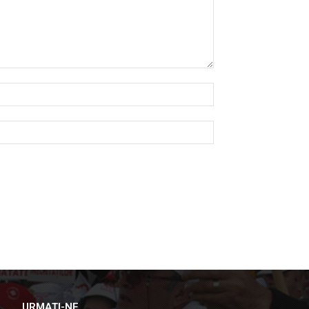
URMAȚI-NE