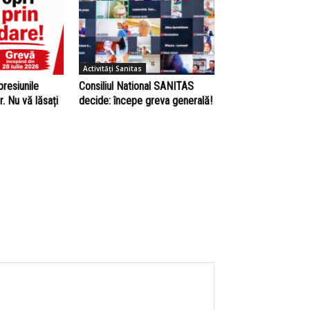
Activități Sanitas
presiunile
Consiliul National SANITAS
r. Nu vă lăsați
decide: începe greva generală!