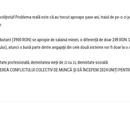
olițistul! Problema reală este că au trecut aproape șase ani, traiul de pe-o zi
e.
ebutant (3900 RON) se apropie de salariul minim, o diferență de doar 249 RON. 
ului), atunci o bună parte dintre angajații din cele două sisteme vor fi doar la 
e profesională, demnitatea vieții de zi cu zi, demnitate socială.
EREA CONFLICTULUI COLECTIV DE MUNCĂ ȘI SĂ ÎNCEPEM 2024 UNIȚI PENTR